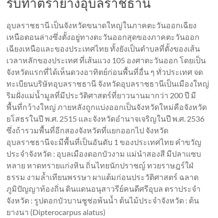
รับทำตรายางอุบลราชธานี
อุบลราชธานี เป็นจังหวัดขนาดใหญ่ในภาคตะวันออกเฉียง
เหนือตอนล่างซึ่งตั้งอยู่ทางตะวันออกสุดของภาคตะวันออก
เฉียงเหนือและของประเทศไทย ทั้งยังเป็นตำบลที่ตั้งของเส้น
เวลาหลักของประเทศ ที่เส้นแวง 105 องศาตะวันออก โดยเป็น
จังหวัดแรกที่ได้เห็นดวงอาทิตย์ก่อนพื้นที่อื่น ๆ ทั่วประเทศ จด
ทะเบียนบริษัทอุบลราชธานี จังหวัดอุบลราชธานีเป็นเมืองใหญ่
ริมฝั่งแม่น้ำมูลที่มีประวัติศาสตร์ที่ยาวนานมากว่า 200 ปี มี
พื้นที่กว้างใหญ่ ภายหลังถูกแบ่งออกเป็นจังหวัดใหม่คือจังหวัด
ยโสธรในปี พ.ศ. 2515 และจังหวัดอำนาจเจริญในปี พ.ศ. 2536
ซึ่งถ้ารวมพื้นที่อีกสองจังหวัดที่แยกออกไป จังหวัด
อุบลราชธานีจะมีพื้นที่เป็นอันดับ 1 ของประเทศไทย คำขวัญ
ประจำจังหวัด : อุบลเมืองดอกบัวงาม แม่นำสองสี มีปลาแซบ
หลาย หาดทรายแก่งหิน ถิ่นไทยนักปราชญ์ ทวยราษฎร์ใฝ่
ธรรม งามล้ำเทียนพรรษา ผาแต้มก่อนประวัติศาสตร์ ฉลาด
ภูมิปัญญาท้องถิ่น ดินแดนอนุสาวรีย์คนดีศรีอุบล ตราประจำ
จังหวัด : รูปดอกบัวบานชูช่อพ้นน้ำ ต้นไม้ประจำจังหวัด : ต้น
ยางนา (Dipterocarpus alatus)