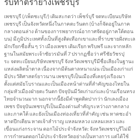
รับทำตรายางเพชรบุรี
เพชรบุรี (/เพ็ดชะบุรี/) เดิมสะกดว่า เพ็ชร์บุรี จดทะเบียนบริษัท
เพชรบุรี เป็นจังหวัดหนึ่งในภาคตะวันตก (บ้างก็จัดอยู่ในภาค
กลางตอนล่าง ด้านของการพยากรณ์อากาศจัดอยู่ภาคใต้ตอน
บน) มีภูมิประเทศทั้งเป็นที่สูงติดเทือกเขาและที่ราบชายฝั่งทะเล
มักเรียกชื่อสั้น ๆ ว่า เมืองเพชร เดิมเรียก พริบพรี และจากหลัก
ฐานในสมัยพระเจ้าชัยวรมันที่ 7 ปรากฏชื่อว่า ศรีชัยวัชรปุ
ระ จดทะเบียนบริษัทเพชรบุรี จังหวัดเพชรบุรีมีชื่อเสียงในฐานะ
แหล่งผลิตน้ำตาล เนื่องจากมีต้นตาลหนาแน่น เป็นเมืองเก่าแก่
มีประวัติศาสตร์ยาวนาน เพชรบุรีเป็นเมืองที่เคยรุ่งเรืองมา
ตั้งแต่สมัยโบราณและเป็นเมืองหน้าด่านที่สำคัญของไทยใน
กลุ่มหัวเมืองฝ่ายตะวันตก ปัจจุบันมีวัดเก่าแก่และบ้านเรือนทรง
ไทยจำนวนมาก นอกจากนี้ยังมีคำพูดติดปากว่า นักเลงเมือง
เพชร ปัจจุบันเพชรบุรีเป็นเมืองด่านสำคัญระหว่างภาคกลาง
และภาคใต้ และยังเป็นเมืองท่องเที่ยวที่สำคัญ เช่น หาดชะอำ
หาดปึกเตียน หาดเจ้าสำราญ แหลมหลวง แหลมเหลว และ
เขื่อนแก่งกระจาน ดอกไม้ประจำจังหวัด: จังหวัดเพชรบุรีไม่มี
การกำหนดดอกไม้ประจำจังหวัดอย่างเป็นทางการ แต่ได้ใช้