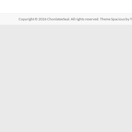
Copyright © 2026
ChonlateeSeal
. All rights reserved. Theme
Spacious
by T