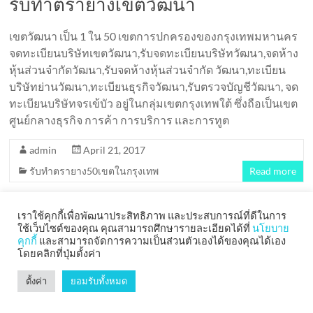
รับทำตรายางเขตวัฒนา
เขตวัฒนา เป็น 1 ใน 50 เขตการปกครองของกรุงเทพมหานคร
จดทะเบียนบริษัทเขตวัฒนา,รับจดทะเบียนบริษัทวัฒนา,จดห้าง
หุ้นส่วนจำกัดวัฒนา,รับจดห้างหุ้นส่วนจำกัด วัฒนา,ทะเบียน
บริษัทย่านวัฒนา,ทะเบียนธุรกิจวัฒนา,รับตรวจบัญชีวัฒนา, จด
ทะเบียนบริษัทจรเข้บัว อยู่ในกลุ่มเขตกรุงเทพใต้ ซึ่งถือเป็นเขต
ศูนย์กลางธุรกิจ การค้า การบริการ และการทูต
admin
April 21, 2017
รับทำตรายาง50เขตในกรุงเทพ
Read more
เราใช้คุกกี้เพื่อพัฒนาประสิทธิภาพ และประสบการณ์ที่ดีในการ
ใช้เว็บไซต์ของคุณ คุณสามารถศึกษารายละเอียดได้ที่
นโยบาย
คุกกี้
และสามารถจัดการความเป็นส่วนตัวเองได้ของคุณได้เอง
Copyright © 2026
ChonlateeSeal
. All rights reserved. Theme
Spacious
by
โดยคลิกที่ปุ่มตั้งค่า
ThemeGrill. Powered by:
WordPress
.
ตั้งค่า
ยอมรับทั้งหมด