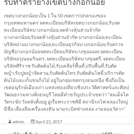
รับทำตรายางเขตบางกอกน้อย
เขตบางกอกน้อย เป็น 1 ใน 50 เขตการปกครองของ
กรุงเทพมหานคร จดทะเบียนบริษัทเขตบางกอกน้อย,รับจด
ทะเบียนบริษัทบางกอกน้อย,จดห้างหุ้นส่วนจำกัด
บางกอกน้อย,รับจดห้างหุ้นส่วนจำกัด บางกอกน้อย,ทะเบียน
บริษัทย่านบางกอกน้อย,ทะเบียนธุรกิจบางกอกน้อย,รับตรวจ
บัญชีบางกอกน้อยจดทะเบียนบริษัทบางขุนนนท,จดทะเบียน
บริษัทอรุณอมรินทร, จดทะเบียนบริษัทบางขุนศรี, จดทะเบียน
บริษัทศิริราช รับตัดต้นไม้,รับเคลียร์พื้นที่,ปรับพื้นที่,รับตัด
หญ้า,รับปูหญ้าจัดสวน,รับตัดต้นไทร,รับตัดต้นโพธิ์,บริการตัด
ต้นไม้และเก็บขนกิ่งไม้ อยู่ในกลุ่มเขตกรุงธนเหนือ ซึ่งถือเป็น
เขตอนุรักษ์เมืองเก่า แหล่งท่องเที่ยวเชิงประวัติศาสตร์และศิลป
วัฒนธรรมทางฝั่งธนบุรี โดยมีคำขวัญประจำเขตว่า “สมเด็จโต
วัดระฆัง วังหลังตั้งอยู่ อู่เรือพระราชพิธี สถานีรถไฟ คลองใหญ่
มีชื่อ เลื่องลือเครื่องลงหิน นามระบิลช่างหล่อ งามลออวัดวา”
admin
April 21, 2017
รับทำตรายาง50เขตในกรุงเทพ
Read more