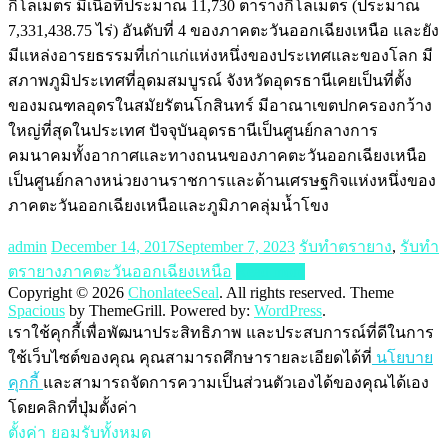
กิโลเมตร มีเนื้อที่ประมาณ 11,730 ตารางกิโลเมตร (ประมาณ
7,331,438.75 ไร่) อันดับที่ 4 ของภาคตะวันออกเฉียงเหนือ และยัง
มีแหล่งอารยธรรมที่เก่าแก่แห่งหนึ่งของประเทศและของโลก มี
สภาพภูมิประเทศที่อุดมสมบูรณ์ จังหวัดอุดรธานีเคยเป็นที่ตั้ง
ของมณฑลอุดรในสมัยรัตนโกสินทร์ มีอาณาเขตปกครองกว้าง
ใหญ่ที่สุดในประเทศ ปัจจุบันอุดรธานีเป็นศูนย์กลางการ
คมนาคมทั้งอากาศและทางถนนของภาคตะวันออกเฉียงเหนือ
เป็นศูนย์กลางหน่วยงานราชการและด้านเศรษฐกิจแห่งหนึ่งของ
ภาคตะวันออกเฉียงเหนือและภูมิภาคลุ่มน้ำโขง
admin
December 14, 2017
September 7, 2023
รับทำตรายาง
,
รับทำ
ตรายางภาคตะวันออกเฉียงเหนือ
Read more
Copyright © 2026
ChonlateeSeal
. All rights reserved. Theme
Spacious
by ThemeGrill. Powered by:
WordPress
.
เราใช้คุกกี้เพื่อพัฒนาประสิทธิภาพ และประสบการณ์ที่ดีในการ
ใช้เว็บไซต์ของคุณ คุณสามารถศึกษารายละเอียดได้ที่
นโยบาย
คุกกี้
และสามารถจัดการความเป็นส่วนตัวเองได้ของคุณได้เอง
โดยคลิกที่ปุ่มตั้งค่า
ตั้งค่า
ยอมรับทั้งหมด