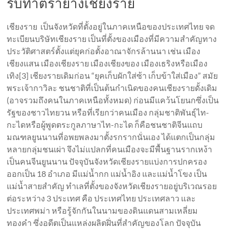
รับทำตรายางเชียงราย
เชียงราย เป็นจังหวัดที่ตั้งอยู่ในภาคเหนือของประเทศไทย จด
ทะเบียนบริษัทเชียงราย เป็นที่ตั้งของเมืองที่มีความสำคัญทาง
ประวัติศาสตร์ตั้งแต่ยุคก่อตั้งอาณาจักรล้านนา เช่น เมือง
เชียงแสน เมืองเชียงราย เมืองเชียงของ เมืองเธริงหรือเมือง
เทิง[3] เชียงรายเดิมก่อน “ยุคเก็บผักใส่ซ้า เก็บข้าใส่เมือง” สมัย
พระเจ้ากาวิละ ชนชาติที่เป็นต้นกำเนิดของคนเชียงรายดั้งเดิม
(อาจรวมถึงคนในภาคเหนือทั้งหมด) ก่อนมีแคว้นโยนกซึ่งเป็น
รัฐของชาวไทยวน หรือที่เรียกว่าคนเมือง กลุ่มชาติพันธุ์ไท-
กะไดหรือผู้พูดตระกูลภาษาไท-กะได ก็คือชนชาติจีนแถบ
มณฑลยูนนานที่อพยพลงมาตั้งรกรากนั่นเอง ได้แตกเป็นกลุ่ม
หลายกลุ่มชนเผ่า จึงไม่แปลกที่คนเมืองจะมีพื้นฐานรากเหง้า
เป็นคนจีนยูนนาน ปัจจุบันจังหวัดเชียงรายแบ่งการปกครอง
ออกเป็น 18 อำเภอ มีแม่น้ำกก แม่น้ำอิง และแม่น้ำโขง เป็น
แม่น้ำสายสำคัญ ทำเลที่ตั้งของจังหวัดเชียงรายอยู่บริเวณรอย
ต่อระหว่าง 3 ประเทศ คือ ประเทศไทย ประเทศลาว และ
ประเทศพม่า หรือรู้จักกันในนามของดินแดนสามเหลี่ยม
ทองคำ ซึ่งอดีตเป็นแหล่งผลิตฝิ่นที่สำคัญของโลก ปัจจุบัน