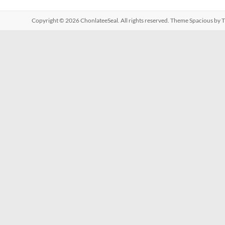
Copyright © 2026
ChonlateeSeal
. All rights reserved. Theme
Spacious
by T