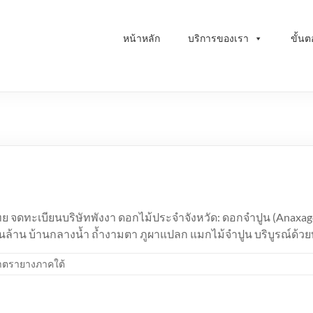
หน้าหลัก
บริการของเรา
ขั้น
ทย จดทะเบียนบริษัทพังงา ดอกไม้ประจำจังหวัด: ดอกจำปูน (Anaxago
นล้าน บ้านกลางน้ำ ถ้ำงามตา ภูผาแปลก แมกไม้จำปูน บริบูรณ์ด้ว
ำตรายางภาคใต้