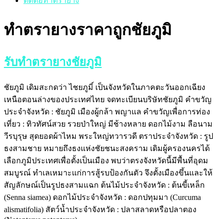
ติดต่อทำตรายาง
ทำตรายางราคาถูกชัยภูมิ
รับทำตรายางชัยภูมิ
ชัยภูมิ เดิมสะกดว่า ไชยภูมิ์ เป็นจังหวัดในภาคตะวันออกเฉียง
เหนือตอนล่างของประเทศไทย จดทะเบียนบริษัทชัยภูมิ คำขวัญ
ประจำจังหวัด : ชัยภูมิ เมืองผู้กล้า พญาแล คำขวัญเพื่อการท่อง
เที่ยว : ทิวทัศน์สวย รวยป่าใหญ่ มีช้างหลาย ดอกไม้งาม ลือนาม
วีรบุรุษ สุดยอดผ้าไหม พระใหญ่ทวารวดี ตราประจำจังหวัด : รูป
ธงสามชาย หมายถึงธงแห่งชัยชนะสงคราม เดิมผู้ครองนครได้
เลือกภูมิประเทศเพื่อตั้งเป็นเมือง พบว่าตรงจังหวัดนี้มีพื้นที่อุดม
สมบูรณ์ ทำเลเหมาะแก่การสู้รบป้องกันตัว จึงตั้งเมืองขึ้นและให้
สัญลักษณ์เป็นรูปธงสามแฉก ต้นไม้ประจำจังหวัด : ต้นขี้เหล็ก
(Senna siamea) ดอกไม้ประจำจังหวัด : ดอกปทุมมา (Curcuma
alismatifolia) สัตว์น้ำประจำจังหวัด : ปลาสลาดหรือปลาตอง