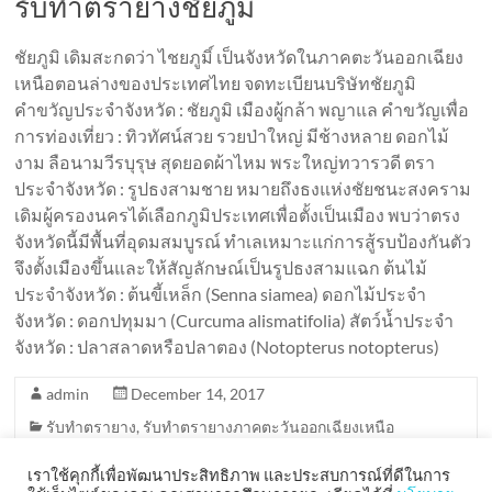
รับทำตรายางชัยภูมิ
ชัยภูมิ เดิมสะกดว่า ไชยภูมิ์ เป็นจังหวัดในภาคตะวันออกเฉียง
เหนือตอนล่างของประเทศไทย จดทะเบียนบริษัทชัยภูมิ
คำขวัญประจำจังหวัด : ชัยภูมิ เมืองผู้กล้า พญาแล คำขวัญเพื่อ
การท่องเที่ยว : ทิวทัศน์สวย รวยป่าใหญ่ มีช้างหลาย ดอกไม้
งาม ลือนามวีรบุรุษ สุดยอดผ้าไหม พระใหญ่ทวารวดี ตรา
ประจำจังหวัด : รูปธงสามชาย หมายถึงธงแห่งชัยชนะสงคราม
เดิมผู้ครองนครได้เลือกภูมิประเทศเพื่อตั้งเป็นเมือง พบว่าตรง
จังหวัดนี้มีพื้นที่อุดมสมบูรณ์ ทำเลเหมาะแก่การสู้รบป้องกันตัว
จึงตั้งเมืองขึ้นและให้สัญลักษณ์เป็นรูปธงสามแฉก ต้นไม้
ประจำจังหวัด : ต้นขี้เหล็ก (Senna siamea) ดอกไม้ประจำ
จังหวัด : ดอกปทุมมา (Curcuma alismatifolia) สัตว์น้ำประจำ
จังหวัด : ปลาสลาดหรือปลาตอง (Notopterus notopterus)
admin
December 14, 2017
รับทำตรายาง
,
รับทำตรายางภาคตะวันออกเฉียงเหนือ
Read more
เราใช้คุกกี้เพื่อพัฒนาประสิทธิภาพ และประสบการณ์ที่ดีในการ