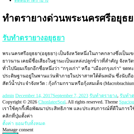
ติดต่อทำตรายาง
ทำตรายางด่วนพระนครศรีอยุธย
รับทำตรายางอยุธยา
พระนครศรีอยุธยา(อยุธยา) เป็นจังหวัดหนึ่งในภาคกลางซึ่งเป็นเ
ยาวนาน เคยมีชื่อเสียงในฐานะเป็นแหล่งปลูกข้าวที่สำคัญ จังหว
ทั่วไปนิยมเรียกอีกชื่อหนึ่งว่า “กรุงเก่า” หรือ “เมืองกรุงเก่า” จด
ประดิษฐานอยู่ในพานแว่นฟ้าภายในปราสาทใต้ต้นหมัน ซึ่งนับถือกัน
สัตว์น้ำประจำจังหวัด : กุ้งก้ามกรามหรือกุ้งสมเด็จ (Macrobrachium
admin
December 14, 2017
September 7, 2023
รับทำตรายาง
,
รับทำ
Copyright © 2026
ChonlateeSeal
. All rights reserved. Theme
Spaciou
เราใช้คุกกี้เพื่อพัฒนาประสิทธิภาพ และประสบการณ์ที่ดีในการใ
คลิกที่ปุ่มตั้งค่า
ตั้งค่า
ยอมรับทั้งหมด
Manage consent