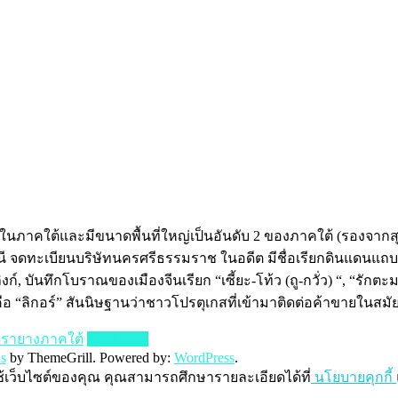
นภาคใต้และมีขนาดพื้นที่ใหญ่เป็นอันดับ 2 ของภาคใต้ (รองจาก
์ธานี จดทะเบียนบริษัทนครศรีธรรมราช ในอดีต มีชื่อเรียกดินแดนแถบน
์, บันทึกโบราณของเมืองจีนเรียก “เซี้ยะ-โท้ว (ถู-กวั่ว) “, “รักตะ
อ “ลิกอร์” สันนิษฐานว่าชาวโปรตุเกสที่เข้ามาติดต่อค้าขายในสมัยก
ตรายางภาคใต้
Read more
s
by ThemeGrill. Powered by:
WordPress
.
ช้เว็บไซต์ของคุณ คุณสามารถศึกษารายละเอียดได้ที่
นโยบายคุกกี้