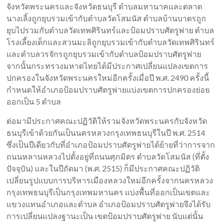
จังหวัดพระนครและจังหวัดธนบุรี ตำบลมหานาคและตลาด
นางเลิ้งถูกยุบรวมเข้ากับตำบลวัดโสมนัส ตำบลบ้านบาตรถูก
ยุบไปรวมกับตำบลวัดเทพศิรินทร์และป้อมปราบศัตรูพ่าย ตำบล
โรงเลี้ยงเด็กและสวนมะลิถูกยุบรวมเข้ากับตำบลวัดเทพศิรินทร์
และตำบลวรจักรถูกยุบรวมเข้ากับตำบลป้อมปราบศัตรูพ่าย
จากนั้นกระทรวงมหาดไทยได้มีประกาศเปลี่ยนแปลงเขตการ
ปกครองในจังหวัดพระนครใหม่อีกครั้งเมื่อปี พ.ศ. 2490 ครั้งนี้
กำหนดให้อำเภอป้อมปราบศัตรูพ่ายแบ่งเขตการปกครองย่อย
ออกเป็น 5 ตำบล
ต่อมามีประกาศคณะปฏิวัติให้รวมจังหวัดพระนครกับจังหวัด
ธนบุรีเข้าด้วยกันเป็นนครหลวงกรุงเทพธนบุรีในปี พ.ศ. 2514
ซึ่งเป็นปีเดียวกับที่อำเภอป้อมปราบศัตรูพ่ายได้ย้ายที่ว่าการจาก
ถนนหลานหลวงไปตั้งอยู่ที่ถนนศุภมิตร ตำบลวัดโสมนัส (ที่ตั้ง
ปัจจุบัน) และในปีถัดมา (พ.ศ. 2515) ก็มีประกาศคณะปฏิวัติ
เปลี่ยนรูปแบบการบริหารเมืองหลวงใหม่อีกครั้งจากนครหลวง
กรุงเทพธนบุรีเป็นกรุงเทพมหานคร แบ่งพื้นที่ออกเป็นเขตและ
แขวงแทนอำเภอและตำบล อำเภอป้อมปราบศัตรูพ่ายจึงได้รับ
การเปลี่ยนแปลงฐานะเป็น เขตป้อมปราบศัตรูพ่าย นับแต่นั้น