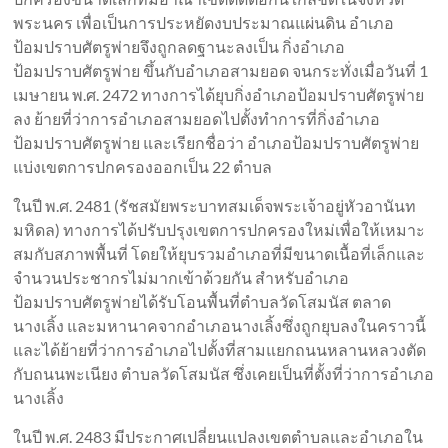
พระนคร เพื่อเป็นการประหยัดงบประมาณแผ่นดิน อำเภอ
ป้อมปราบศัตรูพ่ายจึงถูกลดฐานะลงเป็น กิ่งอำเภอ
ป้อมปราบศัตรูพ่าย ขึ้นกับอำเภอสามยอด จนกระทั่งเมื่อวันที่ 1
เมษายน พ.ศ. 2472 ทางการได้ยุบกิ่งอำเภอป้อมปราบศัตรูพ่าย
ลง ย้ายที่ว่าการอำเภอสามยอดไปตั้งทำการที่กิ่งอำเภอ
ป้อมปราบศัตรูพ่าย และเรียกชื่อว่า อำเภอป้อมปราบศัตรูพ่าย
แบ่งเขตการปกครองออกเป็น 22 ตำบล
ในปี พ.ศ. 2481 (รัชสมัยพระบาทสมเด็จพระเจ้าอยู่หัวอานันท
มหิดล) ทางการได้ปรับปรุงเขตการปกครองใหม่เพื่อให้เหมาะ
สมกับสภาพพื้นที่ โดยให้ยุบรวมอำเภอที่มีขนาดเนื้อที่เล็กและ
จำนวนประชากรไม่มากเข้าด้วยกัน สำหรับอำเภอ
ป้อมปราบศัตรูพ่ายได้รับโอนพื้นที่ตำบลวัดโสมนัส ตลาด
นางเลิ้ง และมหานาคจากอำเภอนางเลิ้งซึ่งถูกยุบลงในคราวนี้
และได้ย้ายที่ว่าการอำเภอไปตั้งที่สามแยกถนนหลานหลวงตัด
กับถนนพะเนียง ตำบลวัดโสมนัส ซึ่งเคยเป็นที่ตั้งที่ว่าการอำเภอ
นางเลิ้ง
ในปี พ.ศ. 2483 มีประกาศเปลี่ยนแปลงเขตตำบลและอำเภอใน