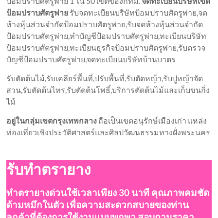
ป้อมปราบศัตรูพ่าย 1 ใน 50 เขตของกทม.
จดทะเบียนบริษัทเขต
ป้อมปราบศัตรูพ่าย
รับจดทะเบียนบริษัทป้อมปราบศัตรูพ่าย,จด
ห้างหุ้นส่วนจำกัดป้อมปราบศัตรูพ่าย,รับจดห้างหุ้นส่วนจำกัด
ป้อมปราบศัตรูพ่าย,ทำบัญชีป้อมปราบศัตรูพ่าย,ทะเบียนบริษัท
ป้อมปราบศัตรูพ่าย,ทะเบียนธุรกิจป้อมปราบศัตรูพ่าย,รับตรวจ
บัญชีป้อมปราบศัตรูพ่าย,จดทะเบียนบริษัทบ้านบาตร
รับตัดต้นไม้,รับเคลียร์พื้นที่,ปรับพื้นที่,รับตัดหญ้า,รับปูหญ้าจัด
สวน,รับตัดต้นไทร,รับตัดต้นโพธิ์,บริการตัดต้นไม้และเก็บขนกิ่ง
ไม้
อยู่ในกลุ่มเขตกรุงเทพกลาง
ถือเป็นเขตอนุรักษ์เมืองเก่า แหล่ง
ท่องเที่ยวเชิงประวัติศาสตร์และศิลปวัฒนธรรมทางฝั่งพระนคร
รับทำตรายาง
ทำตรายางด่วนใช้เวลาเพียง 30 นาที คุณภาพคมชัด
ด้ามหมึกในตัว เพื่อความสะดวกสบายของท่าน
ลูกค้าที่ต้องการใช้งานแบบพกพา สอบถามราคา