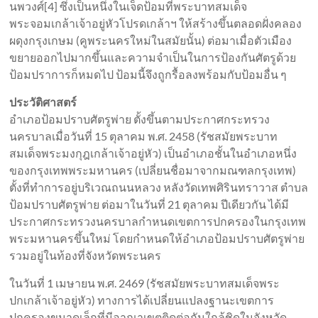
นพวงศ์[4] ซึ่งเป็นหนึ่งในเจ็ดป้อมที่พระบาทสมเด็จ
พระจอมเกล้าเจ้าอยู่หัวโปรดเกล้าฯ ให้สร้างขึ้นตลอดฝั่งคลอง
ผดุงกรุงเกษม (คูพระนครใหม่ในสมัยนั้น) ต่อมาเมื่อตัวเมือง
ขยายออกไปมากขึ้นและความจำเป็นในการป้องกันศัตรูด้วย
ป้อมปราการก็หมดไป ป้อมนี้จึงถูกรื้อลงพร้อมกับป้อมอื่น ๆ
ประวัติศาสตร์
อำเภอป้อมปราบศัตรูพ่าย ตั้งขึ้นตามประกาศกระทรวง
นครบาลเมื่อวันที่ 15 ตุลาคม พ.ศ. 2458 (รัชสมัยพระบาท
สมเด็จพระมงกุฎเกล้าเจ้าอยู่หัว) เป็นอำเภอชั้นในอำเภอหนึ่ง
ของกรุงเทพพระมหานคร (เปลี่ยนชื่อมาจากมณฑลกรุงเทพ)
ตั้งที่ทำการอยู่บริเวณถนนหลวง หลังวัดเทพศิรินทราวาส ตำบล
ป้อมปราบศัตรูพ่าย ต่อมาในวันที่ 21 ตุลาคม ปีเดียวกัน ได้มี
ประกาศกระทรวงนครบาลกำหนดเขตการปกครองในกรุงเทพ
พระมหานครขึ้นใหม่ โดยกำหนดให้อำเภอป้อมปราบศัตรูพ่าย
รวมอยู่ในท้องที่จังหวัดพระนคร
ในวันที่ 1 เมษายน พ.ศ. 2469 (รัชสมัยพระบาทสมเด็จพระ
ปกเกล้าเจ้าอยู่หัว) ทางการได้เปลี่ยนแปลงฐานะเขตการ
ปกครองขนาดเล็กที่มีอาณาเขตติดต่อกันใกล้ชิดในจังหวัด